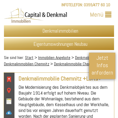
INFOTELEFON:
0355/477 60 10
Menü
Denkmalimmobilien
Eigentumswohnungen Neubau
Jetzt
Sie sind hier:
Start
>
Immobilien Angebote
>
Denkmalimmobilien
>
Denkmalimmobilien Chemnitz
>
Denkmalimmobilie Chemnitz +Lofts+
Infos
anfordern
Denkmalimmobilie Chemnitz +Lofts+
Die Modernisierung des Denkmalobjektes aus dem
Baujahr 1914 erfolgt auf hohem Niveau. Die
Gebäude der Wohnanlage, bestehend aus dem
Hauptgebäude, dem Kesselhaus und der Werkhalle,
sind bis vor einigen Jahren dauerhaft genutzt
worden. Nach der geplanten Sanierung und