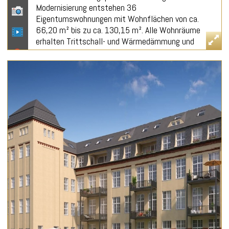
Modernisierung entstehen 36
Eigentumswohnungen mit Wohnflächen von ca.
66,20 m² bis zu ca. 130,15 m². Alle Wohnräume
erhalten Trittschall- und Wärmedämmung und
werden mit edlem Holzparkett ausgelegt. Küchen
und Bäder werden stilvoll gefliest. Moderne
Armaturen und Sanitäreinrichtungen werden
installiert. Alle Wohneinheiten erhalten einen
Balkon. Für Heizung und Warmwasser werden
neben moderner Erdgas-Brennwerttechnik, einer
Wärmepumpe, regenerative Energien wie
Solarenergie verwendet. Durch das Energiekonzept
werden die Vorgaben eines KfW-Denkmal
Effizienzhauses erfüllt.
Nach Fertigstellung umfasst die Wohnanlage
insgesamt 36 Wohnungen auf einer
Gesamtwohnfläche von ca. 3.690 m², inkl.
Balkonen, Dachloggien und Terrassen. Jede
Wohnung ist als in sich abgeschlossener Bereich