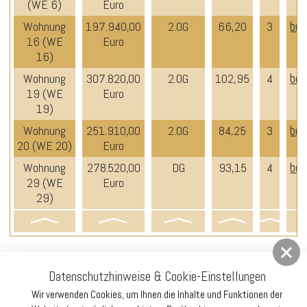
(WE 6)
Euro
ber
Wohnung
197.940,00
2.OG
66,20
3
16 (WE
Euro
16)
ber
Wohnung
307.820,00
2.OG
102,95
4
19 (WE
Euro
19)
ber
Wohnung
251.910,00
2.OG
84,25
3
20 (WE 20)
Euro
ber
Wohnung
278.520,00
DG
93,15
4
29 (WE
Euro
29)
Datenschutzhinweise & Cookie-Einstellungen
Wir verwenden Cookies, um Ihnen die Inhalte und Funktionen der