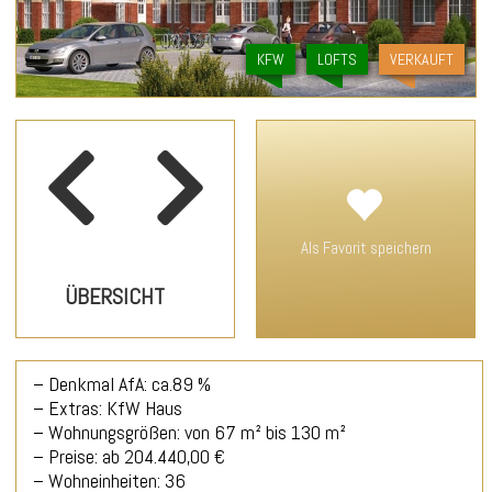
konzipiert. Der größte Teil der Wohnungen verfügt
über einen Abstellraum in der Wohnung und einen
Keller.
KFW
LOFTS
VERKAUFT
Die sehr gute Wohnlage in Chemnitz in einer ruhigen
Seitenstraße überzeugt durch die Verbindung der
fußläufig zu erreichenden Grünanlagen eines Parks
und der gut entwickelten Infrastruktur mit den
Geschäfts- und Dienstleistungseinrichtungen des
täglichen Bedarfes. Die Innenstadt ist mit dem
PKW oder den öffentlichen Verkehrsmitteln
Als Favorit speichern
innerhalb weniger Minuten sehr gut erreichbar.
– Denkmal AfA: ca.89 %
– Extras: KfW Haus
– Wohnungsgrößen: von 67 m² bis 130 m²
– Preise: ab 204.440,00 €
– Wohneinheiten: 36