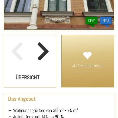
Die Illustration und das Objekt sind nicht identisch.
* Die abschreibungsfähigen Kosten sind vorbehaltlich der
KFW
NEU
Anerkennung durch die Finanzbehörden.
Als Favorit speichern
Das Angebot
Wohnungsgrößen: von 30 m² - 75 m²
Anteil-Denkmal-AfA: ca.60 %