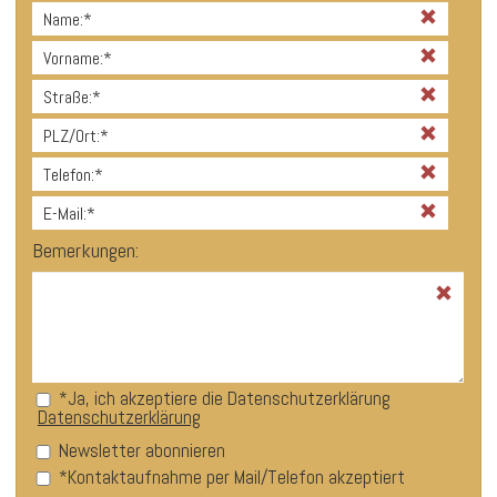
*
Name
*
Vorname
*
Straße
*
PLZ/Ort
*
Telefon
*
E-Mail
Bemerkungen:
Datenschutzer
*
Ja, ich akzeptiere die Datenschutzerklärung
Datenschutzerklärung
g
Newsletter abonnieren
Rückmeldung
*
Kontaktaufnahme per Mail/Telefon akzeptiert