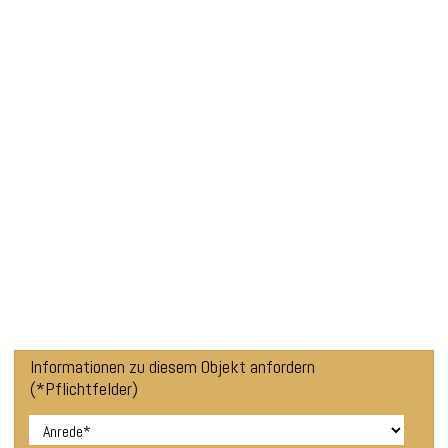
Informationen zu diesem Objekt anfordern
(*Pflichtfelder)
*
Anrede