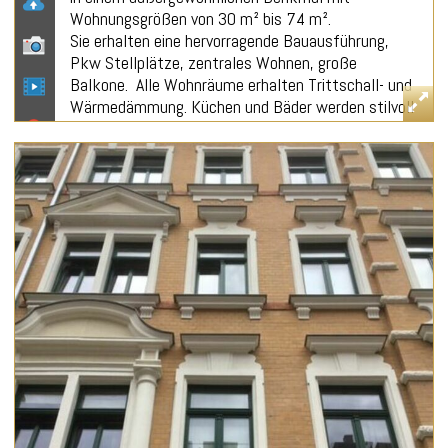
Wohnungsgrößen von 30 m² bis 74 m².
Sie erhalten eine hervorragende Bauausführung,
Pkw Stellplätze, zentrales Wohnen, große
Balkone. Alle Wohnräume erhalten Trittschall- und
Wärmedämmung. Küchen und Bäder werden stilvoll
gefliest. Moderne Armaturen und
Sanitäreinrichtungen werden installiert. Alle
Wohneinheiten erhalten einen Balkon. Durch das
Energiekonzept werden die Vorgaben eines KfW
Effizienzhaus 70 erfüllt. Für den Nutzer spiegelt
sich dies in den daraus resultierenden niedrigeren
Betriebskosten wider. Darüber hinaus wird der
Erwerb von energieeffizientem Wohneigentum
durch die Kreditanstalt für Wiederaufbau (KfW)
mit zinsgünstigen Darlehen unterstützt.
Für Ihre individuellen Wünsche geben Sie bitte Ihre
Daten in unser Kontaktformular ein oder
kontaktieren Sie uns persönlich unter 0355/477
60 10!