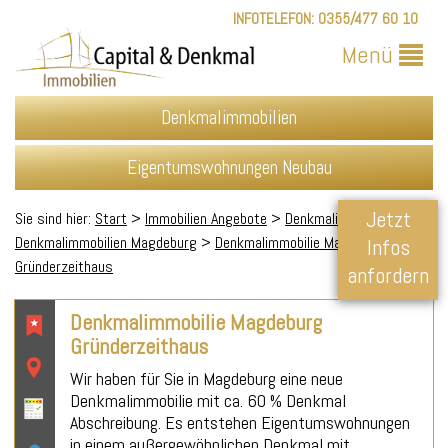
INFOTELEFON:
0355/477 60 10
Menü
Denkmalimmobilien
Eigentumswohnungen Neubau
Jetzt
Sie sind hier:
Start
>
Immobilien Angebote
>
Denkmalimmobilien
>
Denkmalimmobilien Magdeburg
>
Denkmalimmobilie Magdeburg
Infos
Gründerzeithaus
anfordern
Denkmalimmobilie Magdeburg
Gründerzeithaus
Wir haben für Sie in Magdeburg eine neue
Denkmalimmobilie mit ca. 60 % Denkmal
Abschreibung. Es entstehen Eigentumswohnungen
in einem außergewöhnlichen Denkmal mit