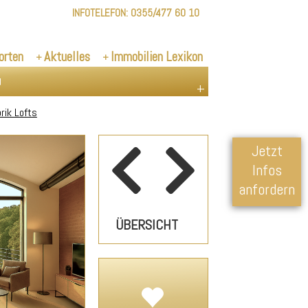
INFOTELEFON:
0355/477 60 10
orten
Aktuelles
Immobilien Lexikon
u
rik Lofts
Jetzt
Infos
anfordern