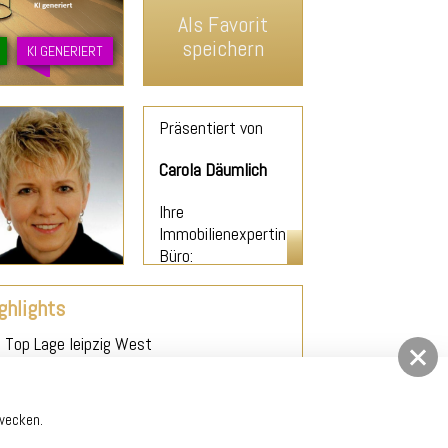
Als Favorit
speichern
KI GENERIERT
Präsentiert von
Carola Däumlich
Ihre
Immobilienexpertin
Büro:
0355/4776010
ghlights
Top Lage leipzig West
Denkmal Afa
KfW Haus Denkmal
Fussbodenheizung
Zwecken.
Parkett in allen Geschossen