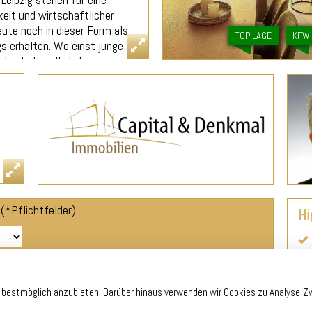
eit und wirtschaftlicher
ute noch in dieser Form als
TOP LAGE
KFW
s erhalten. Wo einst junge
 das kulturelle Leben von
en kommenden Jahren
e mit moderner
5
se Geschichte, Fortschritt
st für das gelungene
nologie und Kultur.Nach der
taunliche Architektur in
iger Ausstattung und
heutigen
(*Pflichtfelder)
Hi
hen Rechnung tragen. Alle
eizung, Trittschall und
m Holzparkett ausgelegt.
fliest. Moderne Armaturen
lliert. Eine Video-
icherheit.
e bestmöglich anzubieten. Darüber hinaus verwenden wir Cookies zu Analyse-