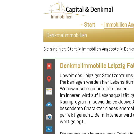
Start
Immobilien An
Denkmalimmobilien
Sie sind hier:
Start
>
Immobilien Angebote
>
Denkm
Denkmalimmobilie Leipzig Fab
Unweit des Leipziger Stadtzentrum
Parkanlagen werden hier Lebensräume 
Wohnwünsche mehr offen lassen.
Im inneren wird auf Lebensqualität 
Raumprogramm sowie die exklusive 
besonderen Charakter dieses ehemal
perfekt gerecht. Beim Interieur wird 
wert gelegt.
Die massiven Mauern dieser Fabrik in 