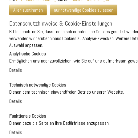
Grundrisse und Preise auf Anfrage. F
*
PLZ/Ort
Informationen an!
Allen zustimmen
nur notwendige Cookies zulassen
*
Telefon
Datenschutzhinweise & Cookie-Einstellungen
Unser Büro erreichen Sie telefonis
*
E-Mail
täglich von 8.00 Uhr bis 21.00 Uhr.
Bitte beachten Sie, dass technisch erforderliche Cookies gesetzt werd
Bemerkungen:
verwenden wir darüber hinaus Cookies zu Analyse-Zwecken. Weitere Detai
Die Illustration
ist KI generiert
und nicht mit dem Objekt identisch
Auswahl anpassen.
Analytische Cookies
Ermöglichen uns nachzuvollziehen, wie Sie auf uns aufmerksam gewo
*
Ja, ich akzeptiere die Datenschutzer
Details
Newsletter abonnieren
Rückmeldung
*
Kontaktaufnahme per Mail/Telefon ak
Google Tag Manager
Google Tag M
Technisch notwendige Cookies
Mit dem Setzen des Häkchens erklären Sie ausdrüc
berechnen und
und per E-Mail. Zum Zwecke der Information zu e
Dienen dem technisch einwandfreien Betrieb unserer Website.
Nummer Besuch
Bedürfnissen und für die ordnungs- und sachgemäße
Details
Sie telefonisch zu kontaktieren. (siehe Datensch
Google Analytics
Google Analyt
Infos anfordern
PHP Sitzung
Das Cookie PH
Website für e
Funktionale Cookies
Benutzersitzu
zu identifizie
Dienen dazu die Seite an Ihre Bedürfnisse anzupassen.
Matomo
Matomo ist e
! Captcha
Details
Bitte geben Sie die 5 Zeichen, die Sie in der