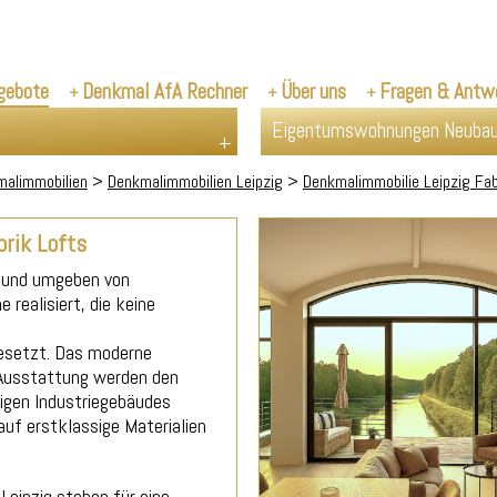
gebote
Denkmal AfA Rechner
Über uns
Fragen & Antw
Eigentumswohnungen Neuba
alimmobilien
>
Denkmalimmobilien Leipzig
>
Denkmalimmobilie Leipzig Fab
rik Lofts
s und umgeben von
realisiert, die keine
gesetzt. Das moderne
Ausstattung werden den
igen Industriegebäudes
auf erstklassige Materialien
Leipzig stehen für eine